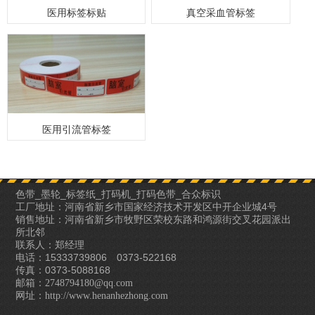
医用标签标贴
真空采血管标签
医用引流管标签
色带_墨轮_标签纸_打码机_打码色带_合众标识
工厂地址：河南省新乡市国家经济技术开发区中开企业城4号
销售地址：河南省新乡市牧野区荣校东路和鸿源街交叉花园派出
所北邻
联系人：郑经理
电话：15333739806 0373-522168
传真：0373-5088168
邮箱：
2748794180@qq.com
网址：
http://www.henanhezhong.com