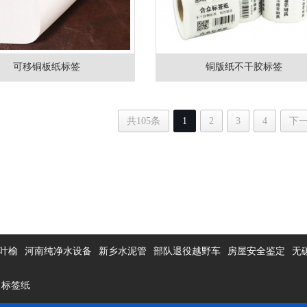
可移铜板纸标签
铜版纸不干胶标签
共105条
1
2
3
4
下
叶榆
河南纯净水设备
新乡水泥管
部队退役越野车
房屋安全鉴定
无
标签纸